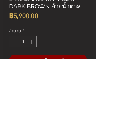
DARK BROWN ด้ายน้ำตาล
ราคา
฿5,900.00
จำนวน
*
เพิ่มลงในรถเข็น
มีขนาด 20/16 , 20/18 และ 22/18
Contact US
FAQ
Our Service
Privacy Policy
© Expert Watch #1 Watch Repair Center