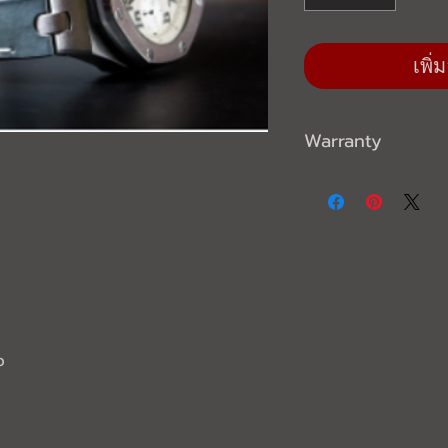
เพิ
Warranty
1 Year
ว