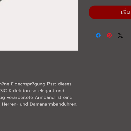
เพิ
?ne Eidechspr?gung l?sst dieses 
IC Kollektion so elegant und 
ltig verarbeitete Armband ist eine 
stilvolle Erg?nzung f?r exklusive Herren- und Damenarmbanduhren. 