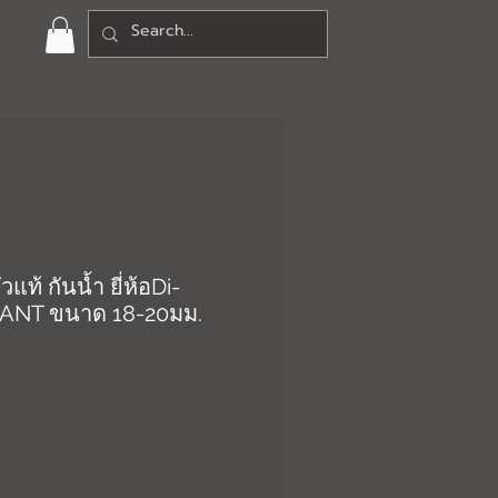
แท้ กันน้ำ ยี่ห้อDi-
LANT ขนาด 18-20มม.