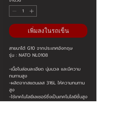
จำนวน
*
เพิ่มลงในรถเข็น
สายนาโต้ G10 จากประเทศอังกฤษ
รุ่น : NATO NL0108
-เนื้อไนล่อนละเอียด นุ่มนวล และมีความ
ทนทานสูง
-ผลิตจากสแตนเลส 316L ให้ความทนทาน
สูง
-ใช้เทคโนโลยีเลเซอร์ซึ่งเป็นเทคโนโลยีชั้นสูง
ในการผลิต จึงทำให้มีความทนทานสูง
มีให้เลือก 1 แบบ
1.Polish ขัดมัน Size 20,22 [Code