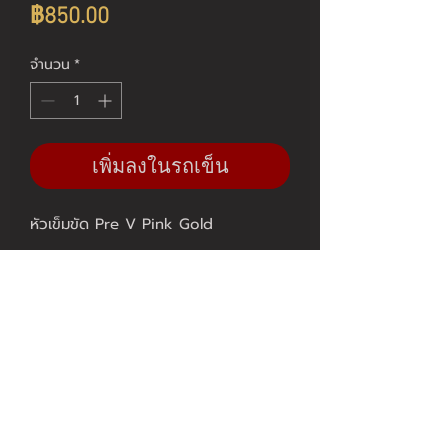
ราคา
฿850.00
จำนวน
*
เพิ่มลงในรถเข็น
หัวเข็มขัด Pre V Pink Gold
ผลิตจาก 316L SS เคลือบด้วย PVD สี 
Pink Gold
มี SIZE 22, 24, 26 มม
Contact US
FAQ
Our Service