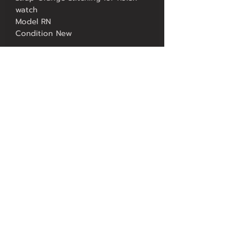
watch
Model RN
Condition New
Please inform your watch 
reference in the right section 
before ordering.
Orange rubber replacement strap 
with orange stitching for Rolex 
Watch (steel, steel/gold and gold).
Exclusive R-Concept manufacturing 
perfectly fitting your Rolex and 
the clasp of the oyster band.
Contact US
FAQ
Our Service
Privacy Policy