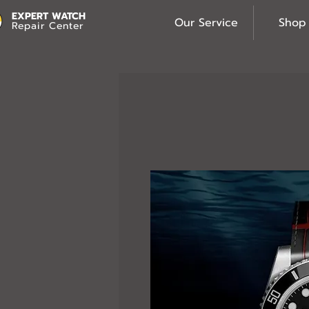
EXPERT WATCH
Our Service
Shop
Repair Center